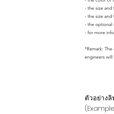
- the color of 
- the size and
- the size and
- the optional
- for more info
*Remark: The d
engineers will 
ตัวอย่างลิ
(Example 