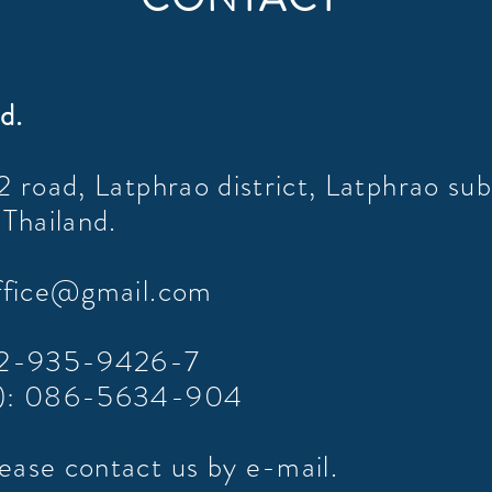
d.
2 road, Latphrao district, Latphrao subd
Thailand.
office@gmail.com
: 02-935-9426-7
ly): 086-5634-904
ease contact us by e-mail.