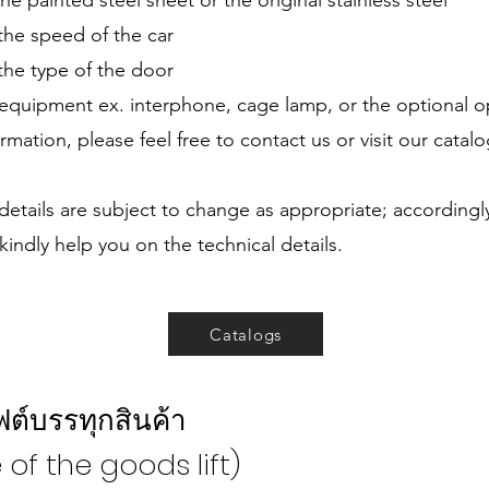
the painted steel sheet or the original stainless steel
 the speed of the car
 the type of the door
 equipment ex. interphone, cage lamp, or the optional o
rmation, please feel free to contact us or visit our catalo
etails are subject to change as appropriate; accordingl
kindly help you on the technical details.
Catalogs
ฟต์บรรทุกสินค้า
of the goods lift)