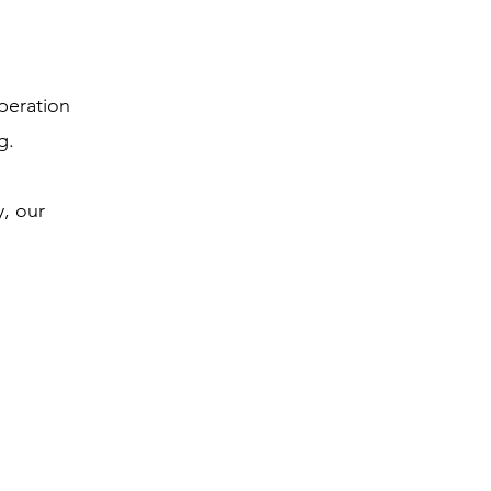
peration
g.
y, our