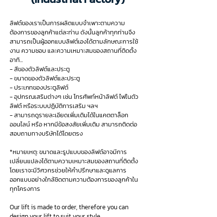
ลิฟต์ของเราเป็นการผลิตแบบจำเพาะตามความ
ต้องการของลูกค้าแต่ละท่าน ดังนั้นลูกค้าทุกท่านจึง
สามารถเป็นผู้ออกแบบลิฟต์เองได้ตามลักษณะการใช้
งาน ความชอบ และความเหมาะสมของสถานที่ติดตั้ง
อาทิ...
- สีของตัวลิฟต์และประตู
- ขนาดของตัวลิฟต์และประตู
- ประเภทของประตูลิฟต์
- อุปกรณเสริมต่างๆ เช่น โทรศัพท์หน้าลิฟต์ ไฟในตัว
ลิฟต์ หรือระบบปฏิบัติการเสริม ฯลฯ
- สามารถดูรายละเอียดเพิ่มเติมได้ในแคตตาล็อก
ออนไลน์ หรือ หากมีข้อสงสัยเพิ่มเติม สามารถติดต่อ
สอบถามทางบริษัทได้โดยตรง
*หมายเหตุ: ขนาดและรูปแบบของลิฟต์อาจมีการ
เปลี่ยนแปลงได้ตามความเหมาะสมของสถานที่ติดตั้ง
โดยเราจะมีวิศวกรช่วยให้คำปรึกษาและดูแลการ
ออกแบบอย่างใกล้ชิดตามความต้องการของลูกค้าใน
ทุกโครงการ
Our lift is made to order, therefore you can
design your lift to suit your style.