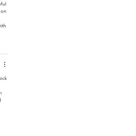
ful 
 on 
ith 
ick 
h 
 
 
 