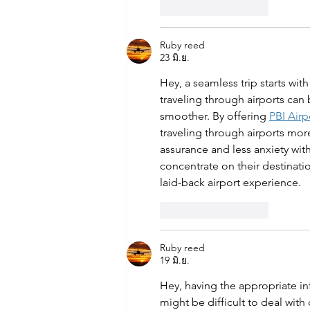
ถูกใจ
ตอบกลับ
Ruby reed
23 มิ.ย.
Hey, a seamless trip starts wit
traveling through airports can 
smoother. By offering 
PBI Airp
traveling through airports mo
assurance and less anxiety with
concentrate on their destinat
laid-back airport experience.
ถูกใจ
ตอบกลับ
Ruby reed
19 มิ.ย.
Hey, having the appropriate inf
might be difficult to deal with