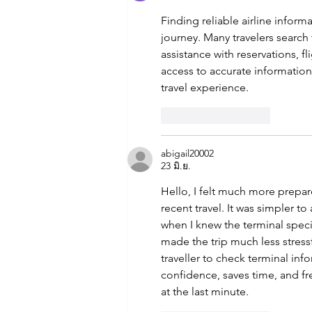
Finding reliable airline inform
journey. Many travelers search 
assistance with reservations, f
access to accurate informatio
travel experience.
ถูกใจ
ตอบกลับ
abigail20002
23 มิ.ย.
Hello, I felt much more prepar
recent travel. It was simpler t
when I knew the terminal speci
made the trip much less stressfu
traveller to check terminal infor
confidence, saves time, and fre
at the last minute.