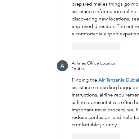
prepared makes things go mor
assistance information online s
discovering new locations, se
improved direction. The entire
a comfortable airport experie
ถูกใจ
ตอบกลับ
Airlines Office Location
16 มิ.ย.
Finding the 
Air Tanzania Duba
assistance regarding baggage 
instructions, airline requireme
airline representatives often 
important travel procedures. 
reduce confusion, and help tra
comfortable journey.
ถูกใจ
ตอบกลับ